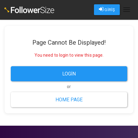
GİRİŞ
Toggl
naviga
Page Cannot Be Displayed!
You need to login to view this page.
LOGIN
or
HOME PAGE