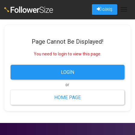
GİRİŞ
Toggl
naviga
Page Cannot Be Displayed!
You need to login to view this page.
LOGIN
or
HOME PAGE